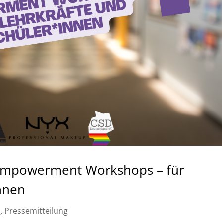
 Empowerment Workshops – für
nnen
n
,
Pressemitteilung