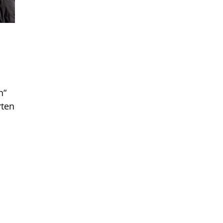
h“
rten