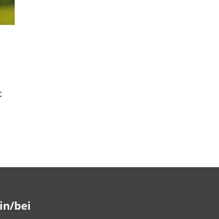
t
in/bei